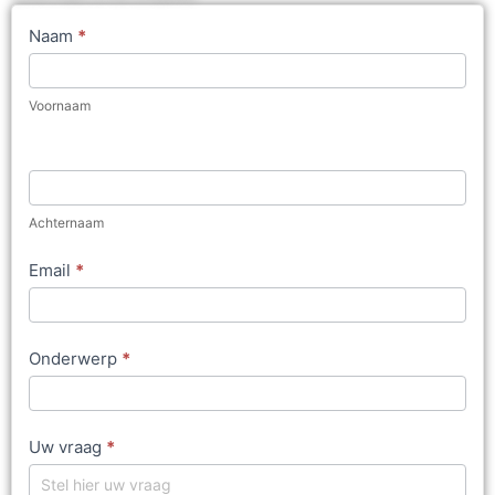
Contact
Naam
*
Us
Voornaam
Achternaam
Email
*
Onderwerp
*
Uw vraag
*